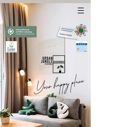
facebook-domain-verification=kt60ob881tnr65uunb8dppl2ic8ld4