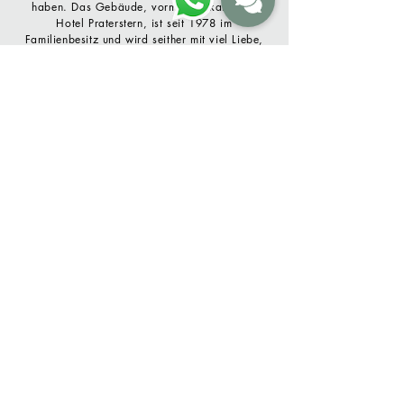
haben. Das Gebäude, vormals bekannt als
Hotel Praterstern, ist seit 1978 im
Familienbesitz und wird seither mit viel Liebe,
Schweiß und Tränen
gehegt
und gepflegt.
Wir sind in dem Haus groß geworden, kennen
seine Geschichte, jede Ecke und jeden Winkel
und hängen mit Leib, Seele und unserem
gesamten Herzen an den über 200 Jahre alten
Mauern.
Wir freuen uns schon dich in unserem und
bestimmt auch bald deinem Happy Place
begrüßen zu dürfen.
Familie Sobotka und Resch
3D TOUR